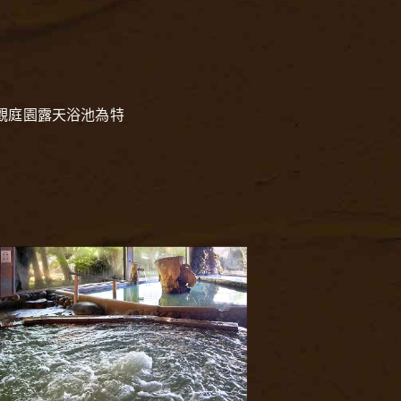
壯觀庭園露天浴池為特