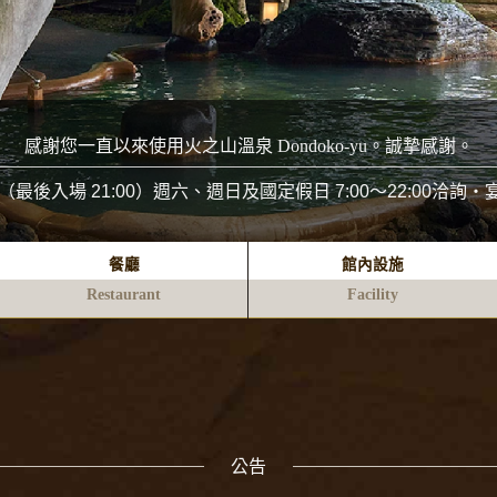
感謝您一直以來使用火之山溫泉 Dondoko-yu。
誠摯感謝。
（最後入場
21:00
）
週六、週日及國定假日
7:00～22:00
洽詢・
餐廳
館內設施
Restaurant
Facility
公告