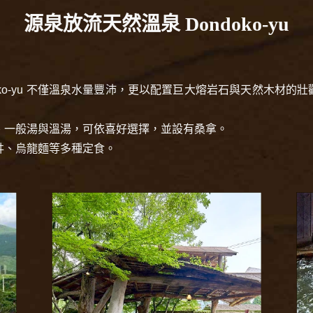
源泉放流天然溫泉 Dondoko-yu
doko-yu 不僅溫泉水量豐沛，更以配置巨大熔岩石與天然木材的
、一般湯與溫湯，可依喜好選擇，並設有桑拿。
丼、烏龍麵等多種定食。